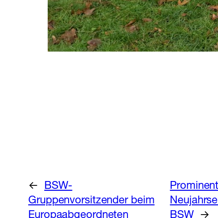
←
BSW-
Prominen
Gruppenvorsitzender beim
Neujahrs
Europaabgeordneten
BSW
→